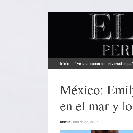
EL SINDICAL
Periodismo Inteligente
Ir
Inicio
“En una época de universal engaño
al
contenido
México: Emil
en el mar y lo
admin
/
marzo 23, 2017