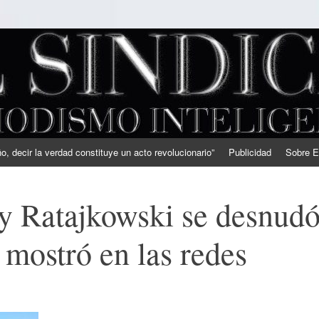
, decir la verdad constituye un acto revolucionario”
Publicidad
Sobre E
y Ratajkowski se desnud
 mostró en las redes