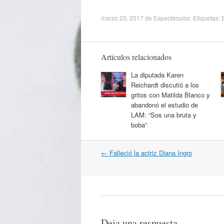
marzo 23, 2017
de
Espectáculos
. Etiquetas:
Artículos relacionados
La diputada Karen
Reichardt discutió a los
gritos con Matilda Blanco y
abandonó el estudio de
LAM: “Sos una bruta y
boba”
Navegación
←
Falleció la actriz Diana Ingro
por
artículos
Deja una respuesta