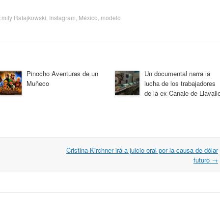
Emily Ratajkowski
,
Instagram
,
México
,
modelo
Pinocho Aventuras de un
Un documental narra la
Muñeco
lucha de los trabajadores
de la ex Canale de Llavallo
Cristina Kirchner irá a juicio oral por la causa de dólar
futuro
→