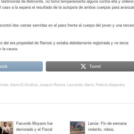
n testimonial de Belmonte, no tomó temperamento alguno contra ella y ordenó
el caso a la espera el resultado de la autopsia de ambos cuerpos para avanza
encontró dos vainas servidas en el paso frente al cuerpo del joven y una tercer
ato del era propiedad de Ramos y estaba debidamente registrada y no tenía
 la causa.
book
Tweet
inato
,
diario El Sindical
,
Joaquín Ramos
,
Leonardo
,
Merlo
,
Patricia Alejandra
Facundo Moyano fue
Lanús: Fin de semana
demorado y el Fiscal
violento, robos,