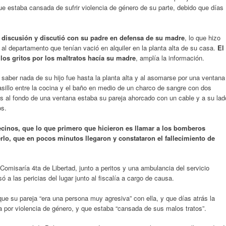
ue estaba cansada de sufrir violencia de género de su parte, debido que días
la discusión y discutió con su padre en defensa de su madre
, lo que hizo
 al departamento que tenían vació en alquiler en la planta alta de su casa.
El
los gritos por los maltratos hacía su madre
, amplía la información.
 saber nada de su hijo fue hasta la planta alta y al asomarse por una ventana
 pasillo entre la cocina y el baño en medio de un charco de sangre con dos
s al fondo de una ventana estaba su pareja ahorcado con un cable y a su lad
os.
vecinos, que lo que primero que hicieron es llamar a los bomberos
erlo, que en pocos minutos llegaron y constataron el fallecimiento de
Comisaría 4ta de Libertad, junto a peritos y una ambulancia del servicio
 a las pericias del lugar junto al fiscalía a cargo de causa.
ue su pareja “era una persona muy agresiva” con ella, y que días atrás la
 por violencia de género, y que estaba “cansada de sus malos tratos”.