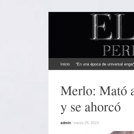
EL SINDICAL
Periodismo Inteligente
Ir
Inicio
“En una época de universal engaño
al
contenido
Merlo: Mató a
y se ahorcó
admin
/
marzo 25, 2023