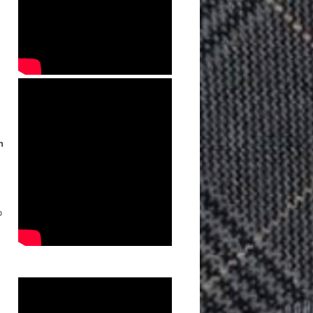
n
,
o