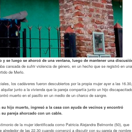
o y se luego se ahorcó de una ventana, luego de mantener una discusió
aba cansada de sufrir violencia de género, en un hecho que se registró en una
rtido de Merlo.
ciales, los cadáveres fueron descubiertos por la propia mujer ayer a las 16.30
lquilar junto a la vivienda que la pareja compartía junto un hijo discapacitad
ontró muerto en el pasillo en un medio de un charco de sangre.
a su hijo muerto, ingresó a la casa con ayuda de vecinos y encontró
a su pareja ahorcado con un cable.
timonio de la mujer identificada como Patricia Alejandra Belmonte (50), que
e alrededor de las 22.30 cuando comenzó a discutir con su pareja de nombre