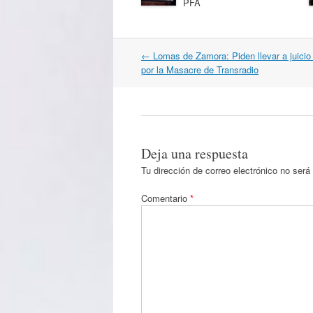
PFA
Navegación
←
Lomas de Zamora: Piden llevar a juicio o
por
por la Masacre de Transradio
artículos
Deja una respuesta
Tu dirección de correo electrónico no será
Comentario
*