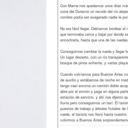
Con Marne nos quedamos unos días más.
zona del Durazno un recodo del río ale
nombre podía ser exagerado nadie le pon
No era fácil llegar. Debíamos bordear el r
que terminaba cerca y bajar por donde se
encontrarla, hasta que una de las rueda
Conseguimos cambiar la rueda y llegar b
Un lugar desierto, con un río transparen
bosque de pinos enfrente, y varias playa
Cuando volvíamos para Buenos Aires co
de auxilio y estábamos de noche en medio
tengo casi encima un camión doble acop
abre por el envión y pega en alguna part
estación de servicio, y ahí nos dijeron 
lluvia pero conseguimos un taxi. El taxi
puestos de trabajo y árboles frutales d
rueda, el taxista nos llevó hasta nuestr
volvimos a Buenos Aires sorprendentem