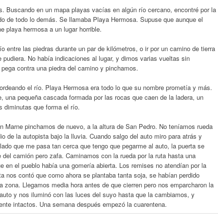
 Buscando en un mapa playas vacías en algún río cercano, encontré por la
jado de todo lo demás. Se llamaba Playa Hermosa. Supuse que aunque el
e playa hermosa a un lugar horrible.
ío entre las piedras durante un par de kilómetros, o ir por un camino de tierra
 pudiera. No había indicaciones al lugar, y dimos varias vueltas sin
s pega contra una piedra del camino y pinchamos.
ordeando el río. Playa Hermosa era todo lo que su nombre prometía y más.
te, una pequeña cascada formada por las rocas que caen de la ladera, un
s diminutas que forma el río.
n Marne pinchamos de nuevo, a la altura de San Pedro. No teníamos rueda
 de la autopista bajo la lluvia. Cuando salgo del auto miro para atrás y
lado que me pasa tan cerca que tengo que pegarme al auto, la puerta se
e del camión pero zafa. Caminamos con la rueda por la ruta hasta una
que en el pueblo había una gomería abierta. Los remises no atendían por la
sta nos contó que como ahora se plantaba tanta soja, se habían perdido
e la zona. Llegamos media hora antes de que cierren pero nos emparcharon la
o auto y nos iluminó con las luces del suyo hasta que la cambiamos, y
ente intactos. Una semana después empezó la cuarentena.