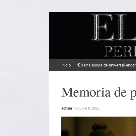
EL SINDICAL
Periodismo Inteligente
Ir
Inicio
“En una época de universal engaño
al
contenido
Memoria de p
admin
/
octubre 8, 2020