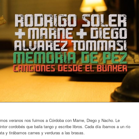
imos veranos nos fuimos a Córdoba con Marne, Diego y Nacho. Le
ntor cordobés que baila tango y escribe libros. Cada día íbamos a un río
ta y tirábamos carnes y verduras a las brasas.