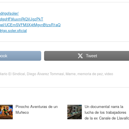
drigofsoler/
t/3YdgoHF9IuxmRjQVJgzPkT
annel/UCEmSVFM3X4tMgvnBtzsR1aQ
igo.soler.oficial
book
Tweet
diario El Sindical
,
Diego Álvarez Tommasi
,
Marne
,
memoria de pez
,
video
Pinocho Aventuras de un
Un documental narra la
Muñeco
lucha de los trabajadores
de la ex Canale de Llavallo