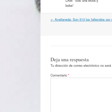
LAM: “Sos una bruta y
boba”
Navegación
←
Avellaneda: Son 513 los fallecidos por 
por
artículos
Deja una respuesta
Tu dirección de correo electrónico no será
Comentario
*