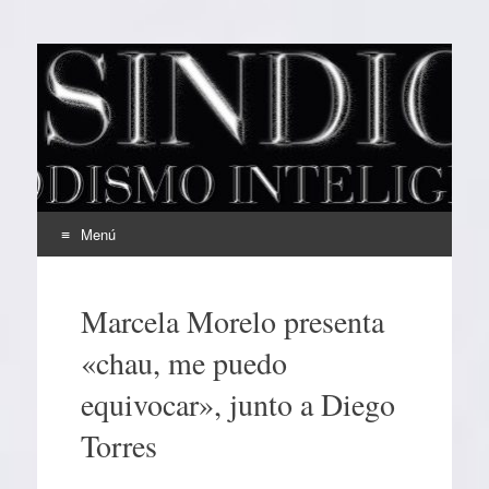
EL SINDICAL
Periodismo Inteligente
Menú
Ir
al
Marcela Morelo presenta
contenido
«chau, me puedo
equivocar», junto a Diego
Torres