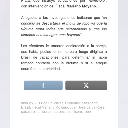
Plata, que instruyó actuaciones por
“homicidio”
,
con intervención del Fiscal
Mariano Moyano
.
Allegados a las investigaciones indicaron que
“en
principio se descartaría el móvil de robo ya que la
víctima tenía todas sus pertenencias y tras los
disparos el o los agresores huyeron”
.
Los efectivos le tomaron declaración a la pareja,
que había pedido el remís para luego dirigirse a
Brasil de vacaciones, para determinar si había
tomado contacto con la víctima o si el ataque
ocurrió con anterioridad.
abril 25, 2011
de
Policiales
. Etiquetas:
asesinado
,
Brasil
,
Fiscal Mariano Moyano
,
Juan José de La Rosa
,
pasajero
,
policía bonaerense
,
remisero
,
robo