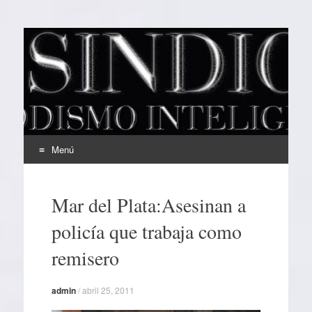
EL SINDICAL
Periodismo Inteligente
Menú
Ir
al
Mar del Plata:Asesinan a
contenido
policía que trabaja como
remisero
admin
/
abril 25, 2011