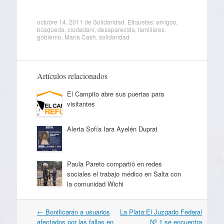
octubre 14, 2011
de
Solidaridad
. Etiquetas:
amigos
,
búsqueda
,
ciudadaní
,
desaparecida
,
familiares
,
gobierno
,
María Cash
,
solidaridad
Artículos relacionados
El Campito abre sus puertas para
visitantes
Alerta Sofía Iara Ayelén Duprat
Paula Pareto compartió en redes
sociales el trabajo médico en Salta con
la comunidad Wichi
Navegación
←
Bonificarán a usuarios
La Plata:El Juzgado Federal
por
afectados por las fallas en
Nº 1 se encuentra