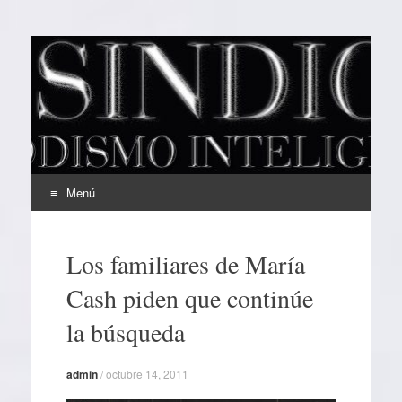
EL SINDICAL
Periodismo Inteligente
Menú
Ir
al
Los familiares de María
contenido
Cash piden que continúe
la búsqueda
admin
/
octubre 14, 2011