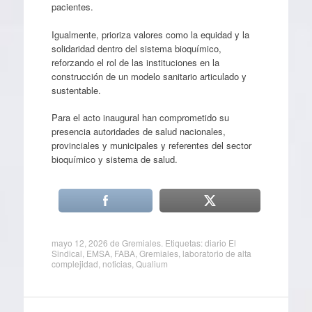
pacientes.
Igualmente, prioriza valores como la equidad y la
solidaridad dentro del sistema bioquímico,
reforzando el rol de las instituciones en la
construcción de un modelo sanitario articulado y
sustentable.
Para el acto inaugural han comprometido su
presencia autoridades de salud nacionales,
provinciales y municipales y referentes del sector
bioquímico y sistema de salud.
mayo 12, 2026
de
Gremiales
. Etiquetas:
diario El
Sindical
,
EMSA
,
FABA
,
Gremiales
,
laboratorio de alta
complejidad
,
noticias
,
Qualium