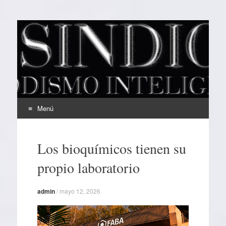
EL SINDICAL
Periodismo Inteligente
Menú
Ir
al
Los bioquímicos tienen su
contenido
propio laboratorio
admin
/
mayo 12, 2026