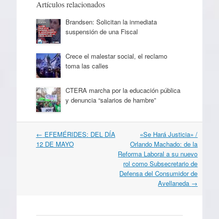
Artículos relacionados
Brandsen: Solicitan la inmediata
suspensión de una Fiscal
Crece el malestar social, el reclamo
toma las calles
CTERA marcha por la educación pública
y denuncia “salarios de hambre”
Navegación
←
EFEMÉRIDES: DEL DÍA
«Se Hará Justicia» /
por
12 DE MAYO
Orlando Machado: de la
artículos
Reforma Laboral a su nuevo
rol como Subsecretario de
Defensa del Consumidor de
Avellaneda
→