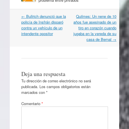
problema entre privados”
Navegación
←
Bullrich denunció que la
Quilmes: Un nene de 10
por
policía de Insfrán disparó
años fue asesinado de un
artículos
contra un vehículo de un
tiro en corazón cuando
intendente opositor
jugaba en la vereda de su
casa de Bernal
→
Deja una respuesta
Tu dirección de correo electrónico no será
publicada.
Los campos obligatorios están
marcados con
*
Comentario
*