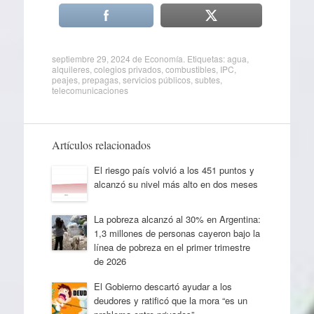
septiembre 29, 2024
de
Economía
. Etiquetas:
agua
,
alquileres
,
colegios privados
,
combustibles
,
IPC
,
peajes
,
prepagas
,
servicios públicos
,
subtes
,
telecomunicaciones
Artículos relacionados
El riesgo país volvió a los 451 puntos y
alcanzó su nivel más alto en dos meses
La pobreza alcanzó al 30% en Argentina:
1,3 millones de personas cayeron bajo la
línea de pobreza en el primer trimestre
de 2026
El Gobierno descartó ayudar a los
deudores y ratificó que la mora “es un