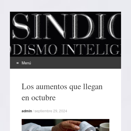
EL SINDICAL
Periodismo Inteligente
Menú
Ir
al
Los aumentos que llegan
contenido
en octubre
admin
/
septiembre 29, 2024