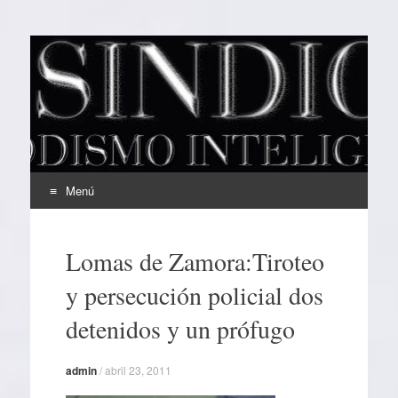
EL SINDICAL
Periodismo Inteligente
Menú
Ir
al
Lomas de Zamora:Tiroteo
contenido
y persecución policial dos
detenidos y un prófugo
admin
/
abril 23, 2011