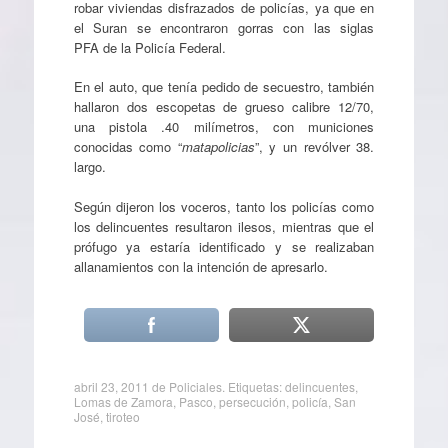
robar viviendas disfrazados de policías, ya que en
el Suran se encontraron gorras con las siglas
PFA de la Policía Federal.
En el auto, que tenía pedido de secuestro, también
hallaron dos escopetas de grueso calibre 12/70,
una pistola .40 milímetros, con municiones
conocidas como “
matapolicias
”, y un revólver 38.
largo.
Según dijeron los voceros, tanto los policías como
los delincuentes resultaron ilesos, mientras que el
prófugo ya estaría identificado y se realizaban
allanamientos con la intención de apresarlo.
abril 23, 2011
de
Policiales
. Etiquetas:
delincuentes
,
Lomas de Zamora
,
Pasco
,
persecución
,
policía
,
San
José
,
tiroteo