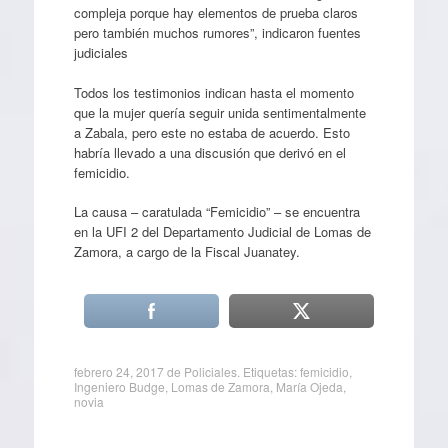
compleja porque hay elementos de prueba claros
pero también muchos rumores”, indicaron fuentes
judiciales
Todos los testimonios indican hasta el momento
que la mujer quería seguir unida sentimentalmente
a Zabala, pero este no estaba de acuerdo. Esto
habría llevado a una discusión que derivó en el
femicidio.
La causa – caratulada “Femicidio” – se encuentra
en la UFI 2 del Departamento Judicial de Lomas de
Zamora, a cargo de la Fiscal Juanatey.
febrero 24, 2017
de
Policiales
. Etiquetas:
femicidio
,
Ingeniero Budge
,
Lomas de Zamora
,
María Ojeda
,
novia