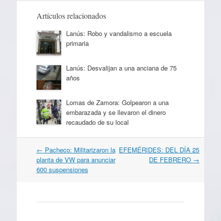
Artículos relacionados
Lanús: Robo y vandalismo a escuela
primaria
Lanús: Desvalijan a una anciana de 75
años
Lomas de Zamora: Golpearon a una
embarazada y se llevaron el dinero
recaudado de su local
Navegación
←
Pacheco: Militarizaron la
EFEMÉRIDES: DEL DÍA 25
por
planta de VW para anunciar
DE FEBRERO
→
artículos
600 suspensiones