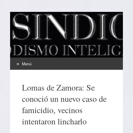
EL SINDICAL
Periodismo Inteligente
Menú
Ir
al
Lomas de Zamora: Se
contenido
conoció un nuevo caso de
famicidio, vecinos
intentaron lincharlo