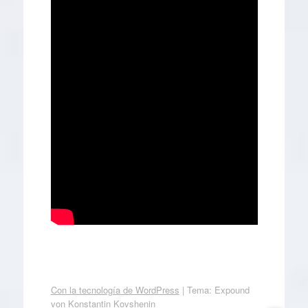
Con la tecnología de WordPress
|
Tema: Expound
von
Konstantin Kovshenin