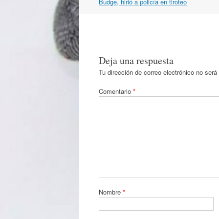
por
Budge, hirió a policía en tiroteo
artículos
Deja una respuesta
Tu dirección de correo electrónico no será
Comentario
*
Nombre
*