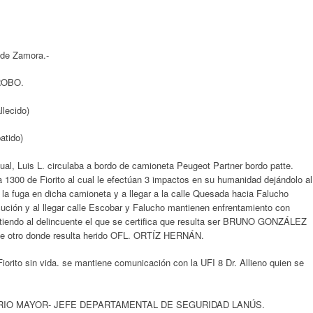
 de Zamora.-
ROBO.
llecido)
atido)
, Luis L. circulaba a bordo de camioneta Peugeot Partner bordo patte.
a 1300 de Fiorito al cual le efectúan 3 impactos en su humanidad dejándolo al
a la fuga en dicha camioneta y a llegar a la calle Quesada hacia Falucho
ución y al llegar calle Escobar y Falucho mantienen enfrentamiento con
tiendo al delincuente el que se certifica que resulta ser BRUNO GONZÁLEZ
 de otro donde resulta herido OFL. ORTÍZ HERNÁN.
 Fiorito sin vida. se mantiene comunicación con la UFI 8 Dr. Allieno quien se
ARIO MAYOR- JEFE DEPARTAMENTAL DE SEGURIDAD LANÚS.