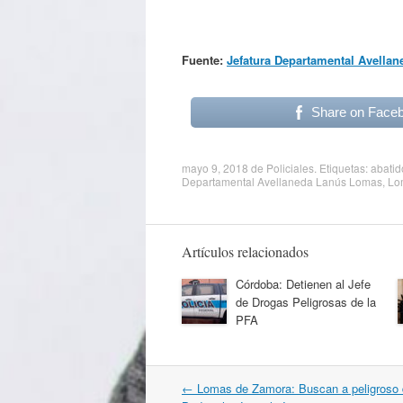
Fuente:
Jefatura Departamental Avella
Share on Face
mayo 9, 2018
de
Policiales
. Etiquetas:
abatid
Departamental Avellaneda Lanús Lomas
,
Lo
Artículos relacionados
Córdoba: Detienen al Jefe
de Drogas Peligrosas de la
PFA
Navegación
←
Lomas de Zamora: Buscan a peligroso 