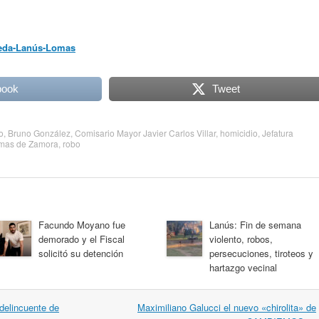
neda-Lanús-Lomas
book
Tweet
o
,
Bruno González
,
Comisario Mayor Javier Carlos Villar
,
homicidio
,
Jefatura
mas de Zamora
,
robo
Facundo Moyano fue
Lanús: Fin de semana
demorado y el Fiscal
violento, robos,
solicitó su detención
persecuciones, tiroteos y
hartazgo vecinal
delincuente de
Maximiliano Galucci el nuevo «chirolita» de