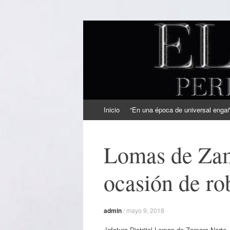
EL SINDICAL
Periodismo Inteligente
Ir
Inicio
“En una época de universal engaño
al
contenido
Lomas de Zam
ocasión de ro
admin
/
mayo 9, 2018
Jefatura Distrital Lomas de Zamora Norte