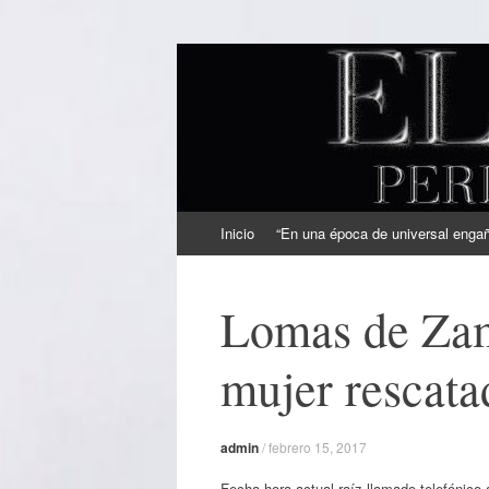
EL SINDICAL
Periodismo Inteligente
Ir
Inicio
“En una época de universal engaño
al
contenido
Lomas de Zam
mujer rescata
admin
/
febrero 15, 2017
Fecha hora actual raíz llamado telefónico 