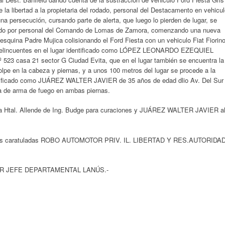
e la libertad a la propietaria del rodado, personal del Destacamento en vehicu
na persecución, cursando parte de alerta, que luego lo pierden de lugar, se
stado por personal del Comando de Lomas de Zamora, comenzando una nueva
esquina Padre Mujica colisionando el Ford Fiesta con un vehiculo Fiat Fiorin
s delincuentes en el lugar identificado como LÓPEZ LEONARDO EZEQUIEL
Nº 523 casa 21 sector G Ciudad Evita, que en el lugar también se encuentra la
e en la cabeza y piernas, y a unos 100 metros del lugar se procede a la
entificado como JUÁREZ WALTER JAVIER de 35 años de edad dlio Av. Del Sur
da de arma de fuego en ambas piernas.
da Htal. Allende de Ing. Budge para curaciones y JUÁREZ WALTER JAVIER a
ciones caratuladas ROBO AUTOMOTOR PRIV. IL. LIBERTAD Y RES.AUTORIDA
OR JEFE DEPARTAMENTAL LANÚS.-