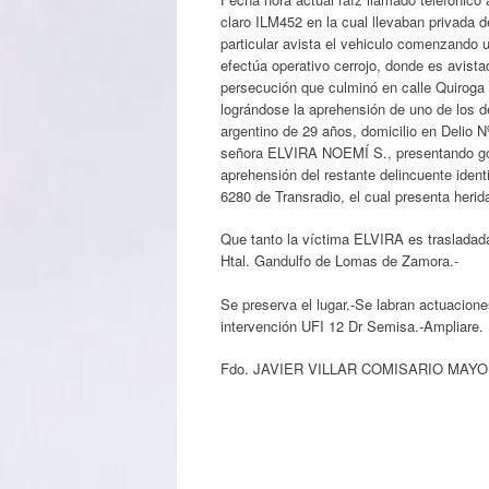
claro ILM452 en la cual llevaban privada d
particular avista el vehiculo comenzando u
efectúa operativo cerrojo, donde es avi
persecución que culminó en calle Quiroga 
lográndose la aprehensión de uno de lo
argentino de 29 años, domicilio en Delio 
señora ELVIRA NOEMÍ S., presentando golp
aprehensión del restante delincuente id
6280 de Transradio, el cual presenta heri
Que tanto la víctima ELVIRA es traslada
Htal. Gandulfo de Lomas de Zamora.-
Se preserva el lugar.-Se labran actua
intervención UFI 12 Dr Semisa.-Ampliare.
Fdo. JAVIER VILLAR COMISARIO MAY