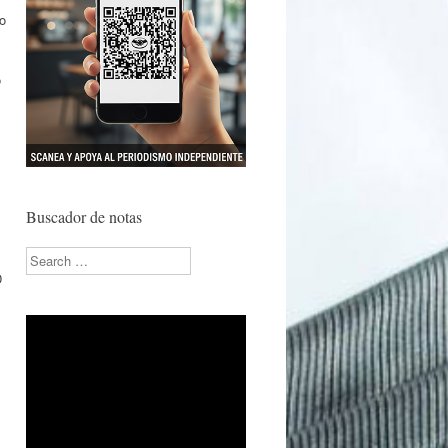
lo
o
Buscador de notas
l
Search
D