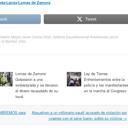
aneda-Lanús-Lomas de Zamora
book
Tweet
isario Mayor Javier Carlos Villar
,
Jefatura Departamental Avellaneda Lanús
 la libertad
,
robo
Lomas de Zamora:
Ley de Tierras:
Golpearon a una
Enfrentamientos entre la
embarazada y se llevaron
policía y los manifestante
el dinero recaudado de su
en la marcha al Congreso
local
CAMBIEMOS para
Absuelven a un millonario saudí acusado de violación por
«caerse con el pene fuera» sobre su víctima
→