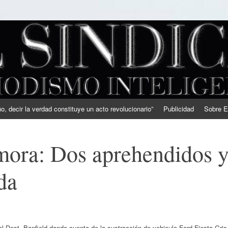
, decir la verdad constituye un acto revolucionario”
Publicidad
Sobre E
ora: Dos aprehendidos 
da
al Dest. Banfield dando cuenta de la sustracción de vehiculo Ford Fiesta Gris