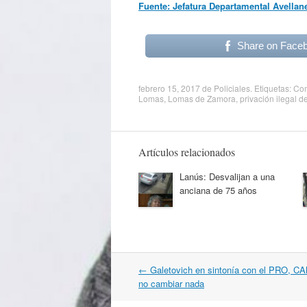
Fuente: Jefatura Departamental Avell
Share on Face
febrero 15, 2017
de
Policiales
. Etiquetas:
Com
Lomas
,
Lomas de Zamora
,
privación ilegal de
Artículos relacionados
Lanús: Desvalijan a una
anciana de 75 años
Navegación
←
Galetovich en sintonía con el PRO, 
por
no cambiar nada
artículos