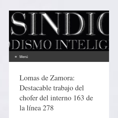
EL SINDICAL
Periodismo Inteligente
Menú
Ir
al
Lomas de Zamora:
contenido
Destacable trabajo del
chofer del interno 163 de
la línea 278