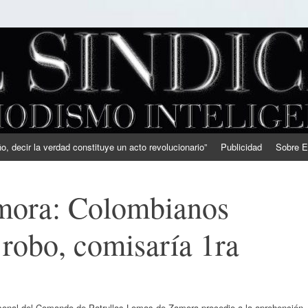
, decir la verdad constituye un acto revolucionario”
Publicidad
Sobre E
mora: Colombianos
 robo, comisaría 1ra
sonal del Comando de Patrullas Lomas de Zamora procedio a la aprehención