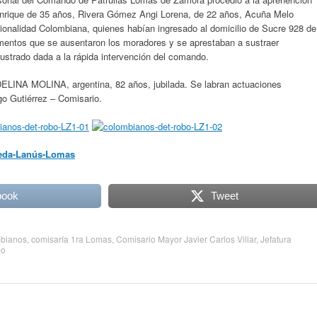
rique de 35 años, Rivera Gómez Angi Lorena, de 22 años, Acuña Melo
ionalidad Colombiana, quienes habían ingresado al domicilio de Sucre 928 de
mentos que se ausentaron los moradores y se aprestaban a sustraer
frustrado dada a la rápida intervención del comando.
ELINA MOLINA, argentina, 82 años, jubilada. Se labran actuaciones
go Gutiérrez – Comisario.
neda-Lanús-Lomas
book
Tweet
bianos
,
comisaría 1ra Lomas
,
Comisario Mayor Javier Carlos Villar
,
Jefatura
bo