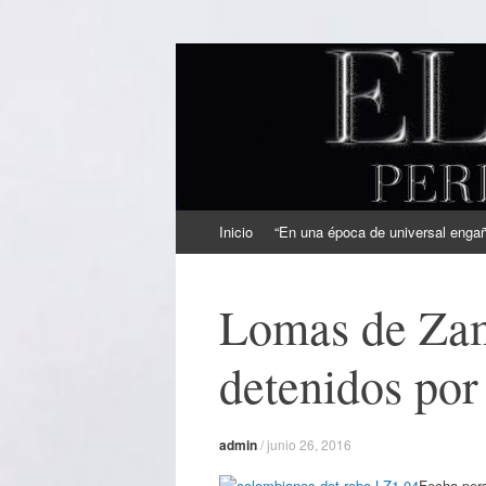
EL SINDICAL
Periodismo Inteligente
Ir
Inicio
“En una época de universal engaño
al
contenido
Lomas de Za
detenidos por
admin
/
junio 26, 2016
Fecha per