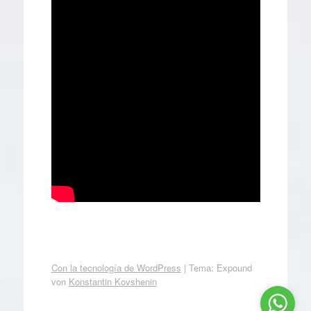
Con la tecnología de WordPress
|
Tema: Expound
von
Konstantin Kovshenin