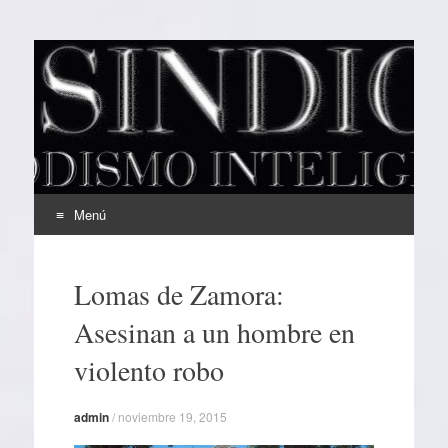
EL SINDICAL
Periodismo Inteligente
Menú
Ir
al
Lomas de Zamora:
contenido
Asesinan a un hombre en
violento robo
admin
/
noviembre 19, 2015