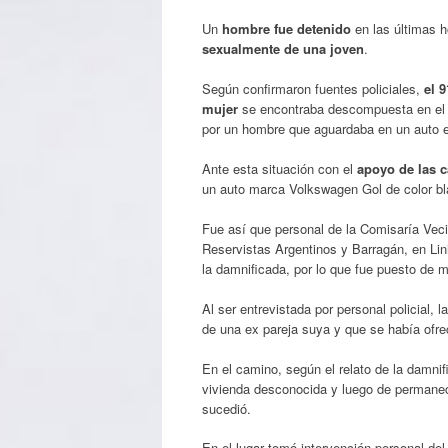
Un
hombre fue detenido
en las últimas h
sexualmente de una joven
.
Según confirmaron fuentes policiales,
el 
mujer
se encontraba descompuesta en el 
por un hombre que aguardaba en un auto es
Ante esta situación con el
apoyo de las 
un auto marca Volkswagen Gol de color bla
Fue así que personal de la Comisaría Vecin
Reservistas Argentinos y Barragán, en Lini
la damnificada, por lo que fue puesto de 
Al ser entrevistada por personal policial,
de una ex pareja suya y que se había ofrec
En el camino, según el relato de la damni
vivienda desconocida y luego de permanec
sucedió.
En el lugar tomó intervención personal de