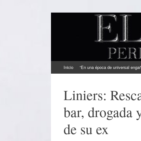
EL SINDICAL
Periodismo Inteligente
Ir
Inicio
“En una época de universal engaño
al
contenido
Liniers: Resc
bar, drogada 
de su ex