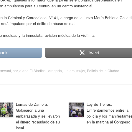
en ambulancia para su control en un centro asistencial.
 lo Criminal y Correccional Nº 41, a cargo de la jueza María Fabiana Galletti
 será imputado por el delito de abuso sexual.
 medidas y la inmediata revisión médica de la víctima.
book
Tweet
 sexual
,
bar
,
diario El Sindical
,
drogada
,
Liniers
,
mujer
,
Policía de la Ciudad
Lomas de Zamora:
Ley de Tierras:
Golpearon a una
Enfrentamientos entre la
embarazada y se llevaron
policía y los manifestante
el dinero recaudado de su
en la marcha al Congreso
local