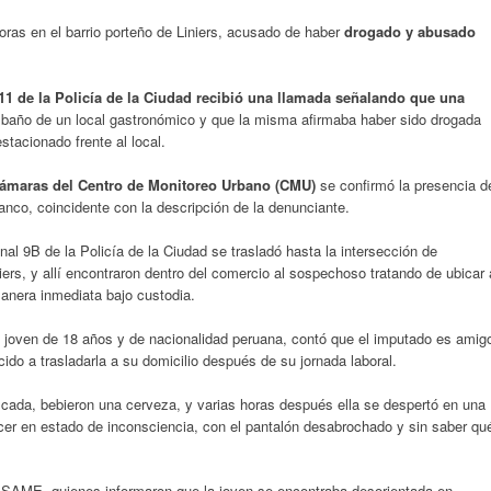
oras en el barrio porteño de Liniers, acusado de haber
drogado y abusado
911 de la Policía de la Ciudad recibió una llamada señalando que una
baño de un local gastronómico y que la misma afirmaba haber sido drogada
tacionado frente al local.
cámaras del Centro de Monitoreo Urbano (CMU)
se confirmó la presencia d
nco, coincidente con la descripción de la denunciante.
al 9B de la Policía de la Ciudad se trasladó hasta la intersección de
ers, y allí encontraron dentro del comercio al sospechoso tratando de ubicar 
manera inmediata bajo custodia.
 la joven de 18 años y de nacionalidad peruana, contó que el imputado es amig
ido a trasladarla a su domicilio después de su jornada laboral.
ficada, bebieron una cerveza, y varias horas después ella se despertó en una
er en estado de inconsciencia, con el pantalón desabrochado y sin saber qu
l SAME, quienes informaron que la joven se encontraba desorientada en