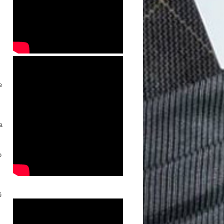
e
a
o
é