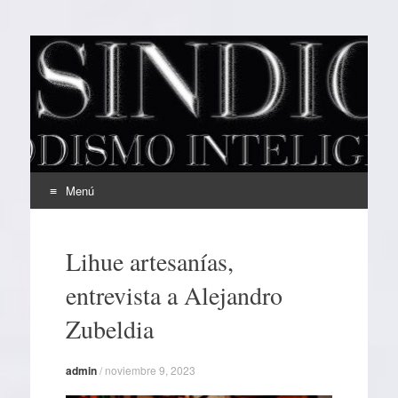
EL SINDICAL
Periodismo Inteligente
Menú
Ir
al
Lihue artesanías,
contenido
entrevista a Alejandro
Zubeldia
admin
/
noviembre 9, 2023