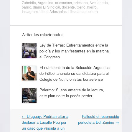
Zubeldia
,
Argentina
,
artesanías
,
artesano
,
Avellaneda
,
barrio
,
diario El Sindical
,
docente
,
Gerlo
,
hierro
,
Instagram
,
Lihue Artesanías
,
Lihuearte
,
medera
Artículos relacionados
Ley de Tierras: Enfrentamientos entre la
policía y los manifestantes en la marcha
al Congreso
El nutricionista de la Selección Argentina
de Fútbol anunció su candidatura para el
Colegio de Nutricionistas bonaerense
Palermo: Si sos amante de la lectura,
este plan no te lo podés perder.
Navegación
←
Uruguay: Podrían citar a
Falleció el reconocido
por
declarar a Lacalle Pou por
periodista Edi Zunino
→
artículos
un caso que vincula a un