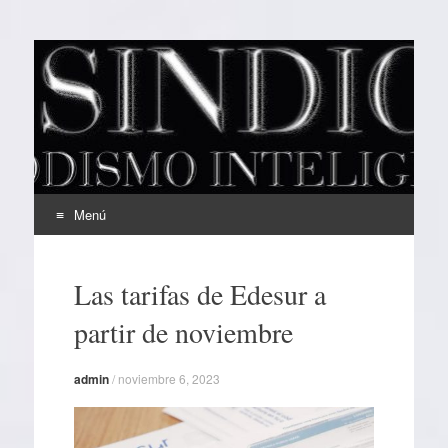
EL SINDICAL
Periodismo Inteligente
Menú
Ir
al
Las tarifas de Edesur a
contenido
partir de noviembre
admin
/
noviembre 6, 2023