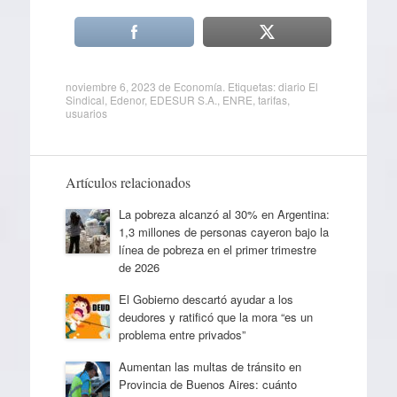
noviembre 6, 2023
de
Economía
. Etiquetas:
diario El
Sindical
,
Edenor
,
EDESUR S.A.
,
ENRE
,
tarifas
,
usuarios
Artículos relacionados
La pobreza alcanzó al 30% en Argentina:
1,3 millones de personas cayeron bajo la
línea de pobreza en el primer trimestre
de 2026
El Gobierno descartó ayudar a los
deudores y ratificó que la mora “es un
problema entre privados”
Aumentan las multas de tránsito en
Provincia de Buenos Aires: cuánto