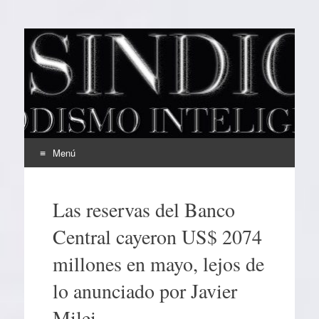
EL SINDICAL
Periodismo Inteligente
Menú
Ir
al
Las reservas del Banco
contenido
Central cayeron US$ 2074
millones en mayo, lejos de
lo anunciado por Javier
Milei