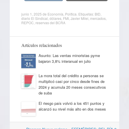
junio 1, 2025
de
Economía
,
Política
. Etiquetas:
BID
,
diario El Sindical
,
dólares
,
FMI
,
Javier Milei
,
mercados
,
REPOC
,
reservas del BCRA
Artículos relacionados
Asunto: Las ventas minoristas pyme
bajaron 3,8% interanual en julio
La mora total del crédito a personas se
multiplicó casi por cinco desde fines de
2024 y acumula 20 meses consecutivos
de suba
El riesgo país volvió a los 451 puntos y
alcanzó su nivel más alto en dos meses
Navegación