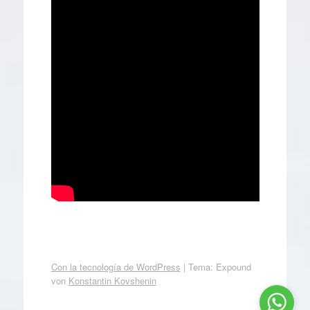
Con la tecnología de WordPress
|
Tema: Expound
von
Konstantin Kovshenin