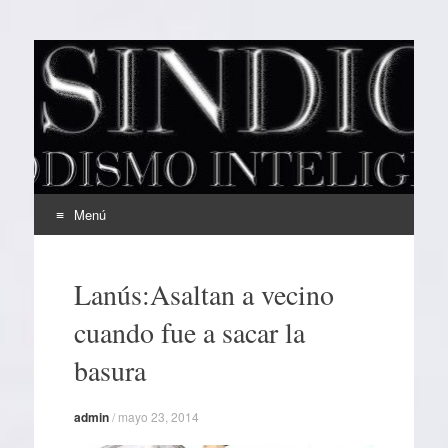
EL SINDICAL
Periodismo Inteligente
Menú
Ir
al
Lanús:Asaltan a vecino
contenido
cuando fue a sacar la
basura
admin
/
mayo 23, 2014