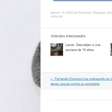
febrero 19, 2026
de
Policiales
. Etiquetas:
dia
violencia
Artículos relacionados
Lanús: Desvalijan a una
anciana de 75 años
Navegación
←
Fernando Espinoza fue sobreseído en l
por
abuso sexual contra su secretaria
artículos