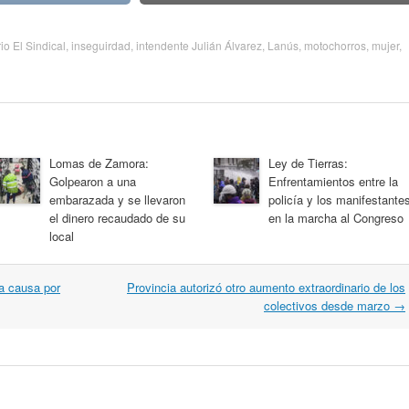
rio El Sindical
,
inseguirdad
,
intendente Julián Álvarez
,
Lanús
,
motochorros
,
mujer
,
Lomas de Zamora:
Ley de Tierras:
Golpearon a una
Enfrentamientos entre la
embarazada y se llevaron
policía y los manifestante
el dinero recaudado de su
en la marcha al Congreso
local
a causa por
Provincia autorizó otro aumento extraordinario de los
colectivos desde marzo
→