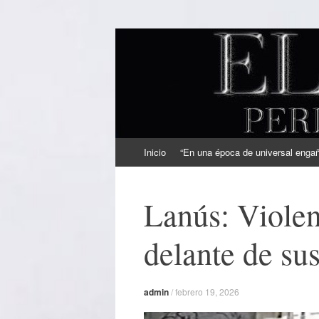
EL SINDICAL
Periodismo Inteligente
Ir
Inicio
“En una época de universal engaño
al
contenido
Lanús: Violen
delante de su
admin
/
febrero 19, 2026