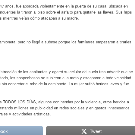
47 años, fue abordada violentamente en la puerta de su casa, ubicada en
cuentes la tiraron al piso sobre el asfalto para quitarle las llaves. Sus hijos
oos mientras veían cómo atacaban a su madre.
camioneta, pero no llegó a subirse porque los familiares empezaron a tirarles
stracción de los asaltantes y agarró su celular del suelo tras advertir que se
e todo, los sospechosos se subieron a la moto y escaparon a toda velocidad.
 sin concretar el robo de la camioneta. La mujer sufrió heridas leves y fue
s TODOS LOS DÍAS, algunos con heridas por la violencia, otros heridos a
 gastando millones en publicidad en redes sociales y en gastos innecesarios
les y actividades artísticas.
book
Tweet