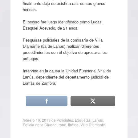
finalmente dejó de existir a raíz de sus graves
heridas.
El occiso fue luego identificado como Lucas
Ezequiel Acevedo, de 21 años.
Pesquisas policiales de la comisaría de Villa
Diamante (5a de Lanús) realizan diferentes
procedimientos con el objetivo de apresar a los
prófugos.
Intervino en la causa la Unidad Funcional N° 2 de
Lanús, dependiente del departamento judicial de
Lomas de Zamora.
febrero 10, 2018
de
Policiales
. Etiquetas:
Lanús
,
Policía de la Ciudad
,
robo
,
tiroteo
,
Villa Diamante