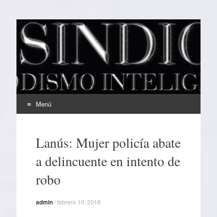
EL SINDICAL
Periodismo Inteligente
Menú
Ir
al
Lanús: Mujer policía abate
contenido
a delincuente en intento de
robo
admin
/
febrero 10, 2018