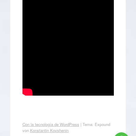
Con la tecnología de WordPress
|
Tema: Expound
von
Konstantin Kovshenin