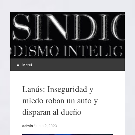
EL SINDICAL
Periodismo Inteligente
Menú
Ir
al
Lanús: Inseguridad y
contenido
miedo roban un auto y
disparan al dueño
admin
/
junio 2, 2023