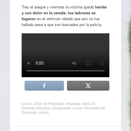
Tras el ataque y mientras la víctima quedó
herida
y con dolor en la vereda, los ladrones se
fugaron
en el vehículo robado que aún no fue
hallado pese a que son buscados por la policía.
junio 2, 2023
de
Policiales
. Etiquetas:
diario El
Sindical
,
disparos
,
inseguridad
,
Lanús
,
Remedios de
Escalada
,
vecino