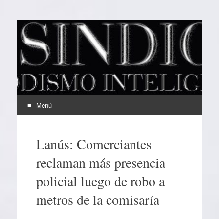
EL SINDICAL
Periodismo Inteligente
Menú
Ir
al
Lanús: Comerciantes
contenido
reclaman más presencia
policial luego de robo a
metros de la comisaría