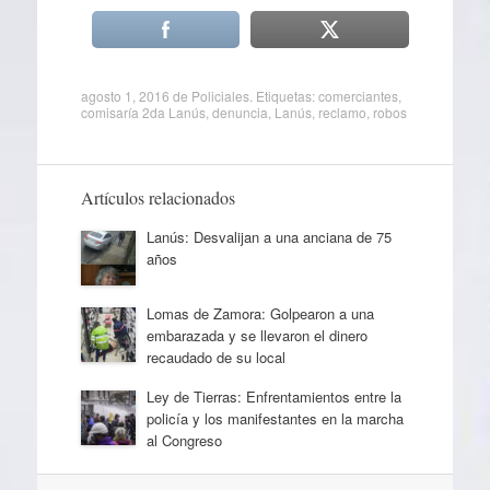
agosto 1, 2016
de
Policiales
. Etiquetas:
comerciantes
,
comisaría 2da Lanús
,
denuncia
,
Lanús
,
reclamo
,
robos
Artículos relacionados
Lanús: Desvalijan a una anciana de 75
años
Lomas de Zamora: Golpearon a una
embarazada y se llevaron el dinero
recaudado de su local
Ley de Tierras: Enfrentamientos entre la
policía y los manifestantes en la marcha
al Congreso