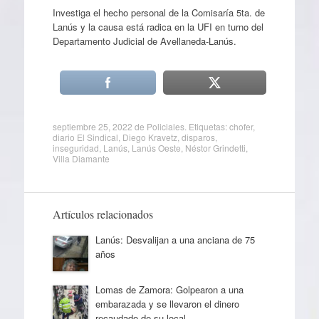
Investiga el hecho personal de la Comisaría 5ta. de
Lanús y la causa está radica en la UFI en turno del
Departamento Judicial de Avellaneda-Lanús.
septiembre 25, 2022
de
Policiales
. Etiquetas:
chofer
,
diario El Sindical
,
Diego Kravetz
,
disparos
,
inseguridad
,
Lanús
,
Lanús Oeste
,
Néstor Grindetti
,
Villa Diamante
Artículos relacionados
Lanús: Desvalijan a una anciana de 75
años
Lomas de Zamora: Golpearon a una
embarazada y se llevaron el dinero
recaudado de su local