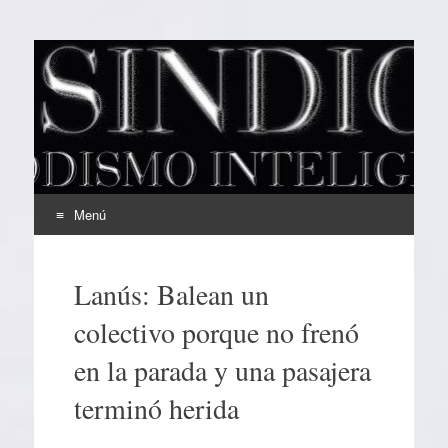
EL SINDICAL
Periodismo Inteligente
Menú
Ir
al
Lanús: Balean un
contenido
colectivo porque no frenó
en la parada y una pasajera
terminó herida