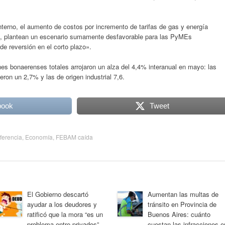
erno, el aumento de costos por incremento de tarifas de gas y energía
ra, plantean un escenario sumamente desfavorable para las PyMEs
de reversión en el corto plazo».
s bonaerenses totales arrojaron un alza del 4,4% interanual en mayo: las
ron un 2,7% y las de origen industrial 7,6.
book
Tweet
ferencia
,
Economía
,
FEBAM caída
El Gobierno descartó
Aumentan las multas de
ayudar a los deudores y
tránsito en Provincia de
ratificó que la mora “es un
Buenos Aires: cuánto
problema entre privados”
cuestan las infracciones e