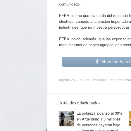
comunicado.
FEBA estimó que «la caída del mercado int
eléctrica, sumado a la presión importado
industriales, que no muestra perspectivas 
FEBA indicó, además, que las exportacione
manufacturas de origen agropecuario crecie
Share on Face
agosto 28, 2017
de
Economía
. Etiquetas:
con
Artículos relacionados
La pobreza alcanzó al 30%
en Argentina: 1,3 millones
de personas cayeron bajo
la línea de pobreza en el