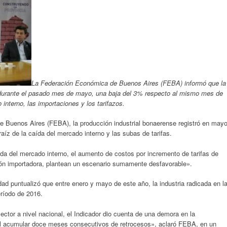
La Federación Económica de Buenos Aires (FEBA) informó que la
ó durante el pasado mes de mayo, una baja del 3% respecto al mismo mes de
interno, las importaciones y los tarifazos.
 Buenos Aires (FEBA), la producción industrial bonaerense registró en may
raíz de la caída del mercado interno y las subas de tarifas.
da del mercado interno, el aumento de costos por incremento de tarifas de
sión importadora, plantean un escenario sumamente desfavorable».
idad puntualizó que entre enero y mayo de este año, la industria radicada en l
eríodo de 2016.
sector a nivel nacional, el Indicador dio cuenta de una demora en la
 al acumular doce meses consecutivos de retrocesos», aclaró FEBA, en un