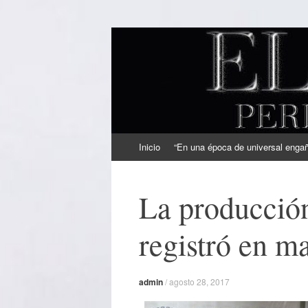
EL SINDICAL
Periodismo Inteligente
Ir
Inicio
“En una época de universal engaño
al
contenido
La producción
registró en m
admin
/
agosto 28, 2017