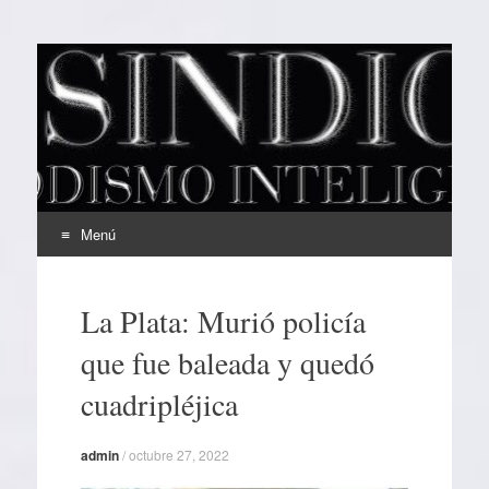
EL SINDICAL
Periodismo Inteligente
Menú
Ir
al
La Plata: Murió policía
contenido
que fue baleada y quedó
cuadripléjica
admin
/
octubre 27, 2022