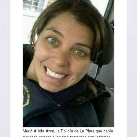
Murió
Alicia Arce
, la Policía de La Plata que había
quedado cuadripléjica tras tirotearse con ladrones