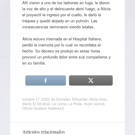
Allí vieron a uno de los ladrones en fuga, le dieron
la voz de alto y el delincuente abrió fuego, a Alicia
el proyectil le ingresó por el cuello, le dañó la
tráquea y quedó alojado en un pulmón. Las
consecuencias terminaron siendo letales.
Alicia estuvo internada en el Hospital Italiano,
perdió la memoria por lo cual no recordaba el
hecho. Su deceso se produjo en estas horas
provocó un profundo dolor entre sus compañeros y
en su familia.
octubre 27, 2022
de
Sociales
. Etiquetas:
Alicia Arce
,
diario El Sindical
,
La Loma
,
La Plata
,
mujer policía
,
Oficial Gustavo Federezzi
Artículos relacionados