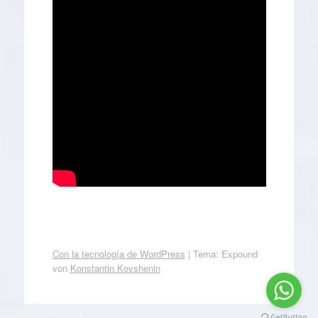
Con la tecnología de WordPress
|
Tema: Expound
von
Konstantin Kovshenin