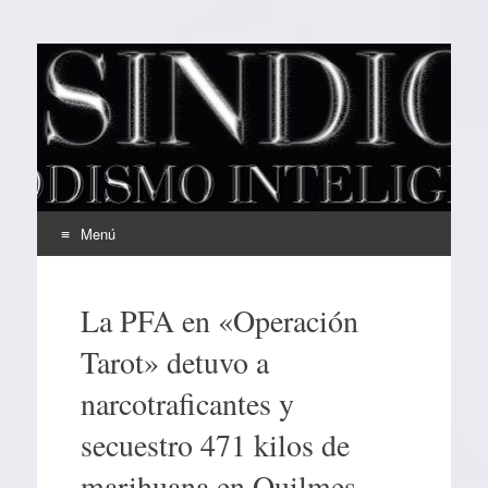
EL SINDICAL
Periodismo Inteligente
Menú
Ir
al
La PFA en «Operación
contenido
Tarot» detuvo a
narcotraficantes y
secuestro 471 kilos de
marihuana en Quilmes