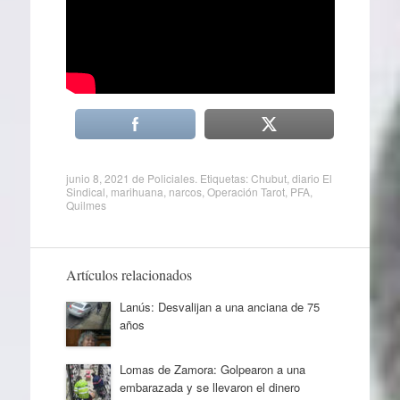
junio 8, 2021
de
Policiales
. Etiquetas:
Chubut
,
diario El
Sindical
,
marihuana
,
narcos
,
Operación Tarot
,
PFA
,
Quilmes
Artículos relacionados
Lanús: Desvalijan a una anciana de 75
años
Lomas de Zamora: Golpearon a una
embarazada y se llevaron el dinero