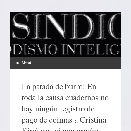
EL SINDICAL
Periodismo Inteligente
Menú
Ir
al
La patada de burro: En
contenido
toda la causa cuadernos no
hay ningún registro de
pago de coimas a Cristina
Kirchner, ni una prueba …