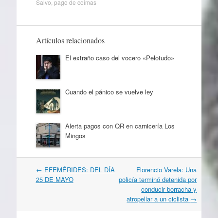
Salvo
,
pago de coimas
Artículos relacionados
El extraño caso del vocero «Pelotudo»
Cuando el pánico se vuelve ley
Alerta pagos con QR en carnicería Los
Mingos
Navegación
←
EFEMÉRIDES: DEL DÍA
Florencio Varela: Una
por
25 DE MAYO
policía terminó detenida por
artículos
conducir borracha y
atropellar a un ciclista
→