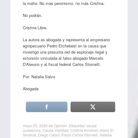
la mafia: No mas peronismo, no más Cristina.
No podrán.
Cristina Libre.
La autora es abogada y representa al empresario
agropecuario Pedro Etchebest en la causa que
investigó una presunta red de espionaje ilegal y
extorsión vinculada al falso abogado Marcelo
D’Alessio y al fiscal federal Carlos Stornelli.
Por: Natalia Salvo
Abogada
mayo 25, 2026
de
Opinión
. Etiquetas:
causa
cuadernos
,
Causa Vialidad
,
Cristina Kirchner
,
diario El
Sindical
,
Diego Cabot
,
Fiscal Carlos Stornelli
,
Natalia