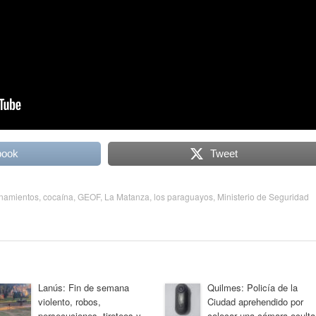
book
Tweet
anamientos
,
cocaína
,
GEOF
,
La Matanza
,
los paraguayos
,
Ministerio de Seguridad
Lanús: Fin de semana
Quilmes: Policía de la
violento, robos,
Ciudad aprehendido por
persecuciones, tiroteos y
colocar una cámara oculta