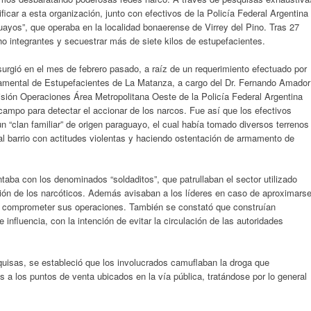
ficar a esta organización, junto con efectivos de la Policía Federal Argentina
uayos”, que operaba en la localidad bonaerense de Virrey del Pino. Tras 27
o integrantes y secuestrar más de siete kilos de estupefacientes.
surgió en el mes de febrero pasado, a raíz de un requerimiento efectuado por
tamental de Estupefacientes de La Matanza, a cargo del Dr. Fernando Amador
sión Operaciones Área Metropolitana Oeste de la Policía Federal Argentina
campo para detectar el accionar de los narcos. Fue así que los efectivos
 “clan familiar” de origen paraguayo, el cual había tomado diversos terrenos
al barrio con actitudes violentas y haciendo ostentación de armamento de
ntaba con los denominados “soldaditos”, que patrullaban el sector utilizado
ución de los narcóticos. Además avisaban a los líderes en caso de aproximars
n comprometer sus operaciones. También se constató que construían
influencia, con la intención de evitar la circulación de las autoridades
uisas, se estableció que los involucrados camuflaban la droga que
s a los puntos de venta ubicados en la vía pública, tratándose por lo general