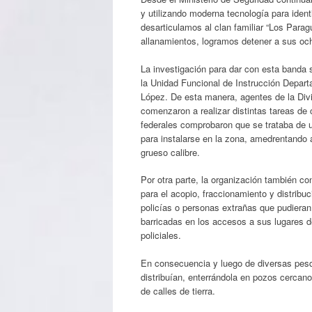
y utilizando moderna tecnología para identi
desarticulamos al clan familiar “Los Parag
allanamientos, logramos detener a sus och
La investigación para dar con esta banda 
la Unidad Funcional de Instrucción Depar
López. De esta manera, agentes de la Divi
comenzaron a realizar distintas tareas de 
federales comprobaron que se trataba de un
para instalarse en la zona, amedrentando 
grueso calibre.
Por otra parte, la organización también co
para el acopio, fraccionamiento y distrib
policías o personas extrañas que pudiera
barricadas en los accesos a sus lugares de 
policiales.
En consecuencia y luego de diversas pesq
distribuían, enterrándola en pozos cercano
de calles de tierra.