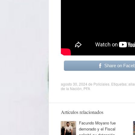
Share on Face
agosto 30, 2024
de
Policiales
. Etiquetas:
all
de la Nación
,
PFA
Artículos relacionados
Facundo Moyano fue
demorado y el Fiscal
solicitó su detención