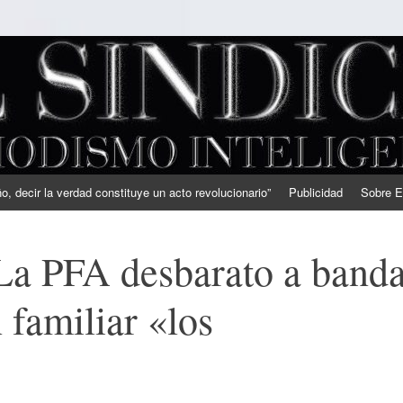
, decir la verdad constituye un acto revolucionario”
Publicidad
Sobre E
La PFA desbarato a band
 familiar «los