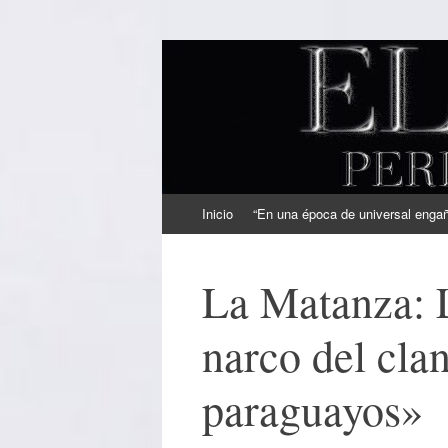
EL SINDICAL
Periodismo Inteligente
Ir
Inicio
“En una época de universal engaño
al
contenido
La Matanza: 
narco del clan
paraguayos»