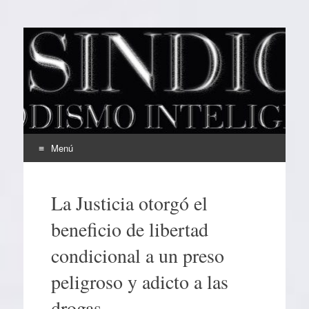
EL SINDICAL
Periodismo Inteligente
Menú
Ir
al
La Justicia otorgó el
contenido
beneficio de libertad
condicional a un preso
peligroso y adicto a las
drogas