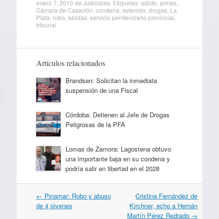
enero 7, 2010
de
Judiciales
. Etiquetas:
adicto
,
armas
,
Cámara de Casación
,
condena
,
detenido
,
drogas
,
La
Plata
,
robo
,
salidas
,
servicio penitenciario provincial
,
tribunal
Artículos relacionados
Brandsen: Solicitan la inmediata
suspensión de una Fiscal
Córdoba: Detienen al Jefe de Drogas
Peligrosas de la PFA
Lomas de Zamora: Lagostena obtuvo
una importante baja en su condena y
podría salir en libertad en el 2028
Navegación
←
Pinamar: Robo y abuso
Cristina Fernández de
por
de 4 jóvenes
Kirchner, echo a Hernán
artículos
Martín Pérez Redrado
→