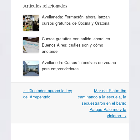
Artículos relacionados
Avellaneda: Formación laboral lanzan
cursos gratuitos de Cocina y Oratoria
Cursos gratuitos con salida laboral en
Buenos Aires: cuáles son y cómo
anotarse
Avellaneda: Cursos intensivos de verano
para emprendedores
Navegación
←
Diputados aprobó la Ley
Mar del Plata: Iba
por
del Arrepentido
caminando a la escuela, la
artículos
secuestraron en el barrio
Parque Palermo y la
violaron
→