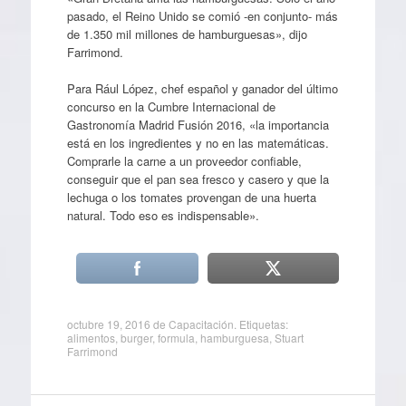
pasado, el Reino Unido se comió -en conjunto- más
de 1.350 mil millones de hamburguesas», dijo
Farrimond.
Para Rául López, chef español y ganador del último
concurso en la Cumbre Internacional de
Gastronomía Madrid Fusión 2016, «la importancia
está en los ingredientes y no en las matemáticas.
Comprarle la carne a un proveedor confiable,
conseguir que el pan sea fresco y casero y que la
lechuga o los tomates provengan de una huerta
natural. Todo eso es indispensable».
octubre 19, 2016
de
Capacitación
. Etiquetas:
alimentos
,
burger
,
formula
,
hamburguesa
,
Stuart
Farrimond