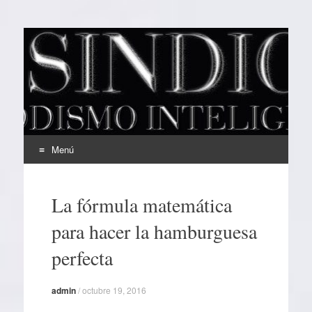
EL SINDICAL
Periodismo Inteligente
Menú
Ir
al
La fórmula matemática
contenido
para hacer la hamburguesa
perfecta
admin
/
octubre 19, 2016