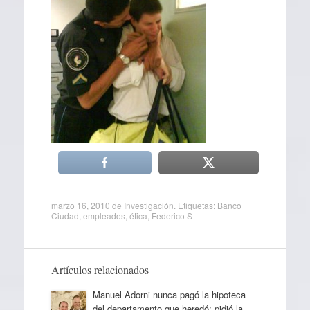
marzo 16, 2010
de
Investigación
. Etiquetas:
Banco
Ciudad
,
empleados
,
ética
,
Federico S
Artículos relacionados
Manuel Adorni nunca pagó la hipoteca
del departamento que heredó: pidió la