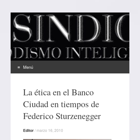
EL SINDICAL
Periodismo Inteligente
Menú
Ir
al
La ética en el Banco
contenido
Ciudad en tiempos de
Federico Sturzenegger
Editor
/
marzo 16, 2010