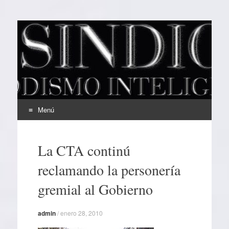
EL SINDICAL
Periodismo Inteligente
Menú
Ir
al
La CTA continú
contenido
reclamando la personería
gremial al Gobierno
admin
/
enero 28, 2010