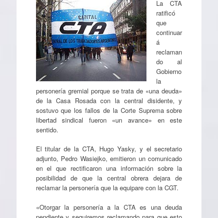
La CTA
ratificó
que
continuar
á
reclaman
do al
Gobierno
la
personería gremial porque se trata de «una deuda»
de la Casa Rosada con la central disidente, y
sostuvo que los fallos de la Corte Suprema sobre
libertad sindical fueron «un avance» en este
sentido.
El titular de la CTA, Hugo Yasky, y el secretario
adjunto, Pedro Wasiejko, emitieron un comunicado
en el que rectificaron una información sobre la
posibilidad de que la central obrera dejara de
reclamar la personería que la equipare con la CGT.
«Otorgar la personería a la CTA es una deuda
pendiente y seguiremos reclamando para que esto