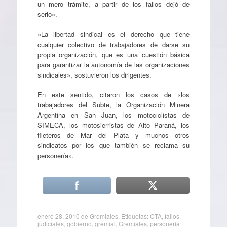
un mero trámite, a partir de los fallos dejó de
serlo».
«La libertad sindical es el derecho que tiene
cualquier colectivo de trabajadores de darse su
propia organización, que es una cuestión básica
para garantizar la autonomía de las organizaciones
sindicales», sostuvieron los dirigentes.
En este sentido, citaron los casos de «los
trabajadores del Subte, la Organización Minera
Argentina en San Juan, los motociclistas de
SIMECA, los motosierristas de Alto Paraná, los
fileteros de Mar del Plata y muchos otros
sindicatos por los que también se reclama su
personería».
enero 28, 2010
de
Gremiales
. Etiquetas:
CTA
,
fallos
judiciales
,
gobierno
,
gremial
,
Gremiales
,
personería