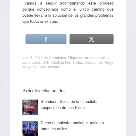
«vamos a seguir acompañando este proceso
porque concebimos como el único camino que
puede llevar a la solución de los grandes problemas
que todavía existen.
julio 6, 2011
de
Gremiales
. Etiquetas:
armado político
,
candidatos
,
CGT
,
Cristina Fernández
,
elecciones
,
Hugo
Moyano
,
listas
,
octubre
Artículos relacionados
Brandsen: Solicitan la inmediata
suspensión de una Fiscal
Crece el malestar social, el reclamo
toma las calles