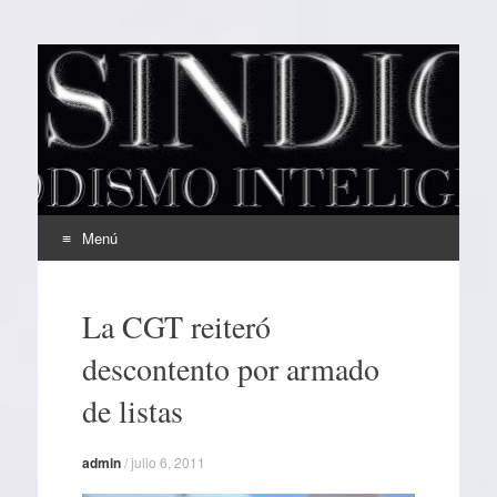
EL SINDICAL
Periodismo Inteligente
Menú
Ir
al
La CGT reiteró
contenido
descontento por armado
de listas
admin
/
julio 6, 2011