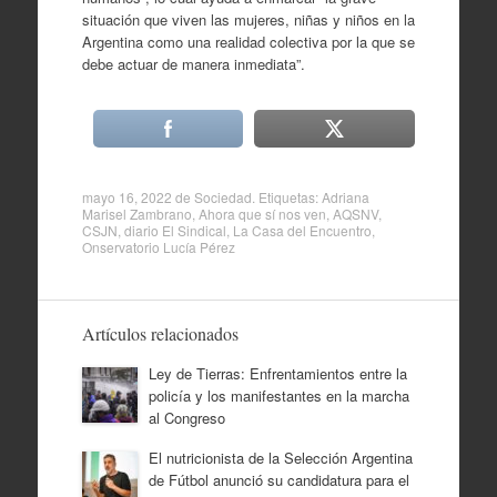
situación que viven las mujeres, niñas y niños en la
Argentina como una realidad colectiva por la que se
debe actuar de manera inmediata”.
mayo 16, 2022
de
Sociedad
. Etiquetas:
Adriana
Marisel Zambrano
,
Ahora que sí nos ven
,
AQSNV
,
CSJN
,
diario El Sindical
,
La Casa del Encuentro
,
Onservatorio Lucía Pérez
Artículos relacionados
Ley de Tierras: Enfrentamientos entre la
policía y los manifestantes en la marcha
al Congreso
El nutricionista de la Selección Argentina
de Fútbol anunció su candidatura para el