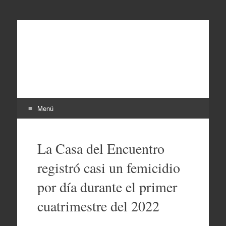
EL SINDICAL
Periodismo Inteligente
Menú
Ir
al
La Casa del Encuentro
contenido
registró casi un femicidio
por día durante el primer
cuatrimestre del 2022