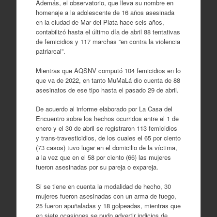
Además, el observatorio, que lleva su nombre en
homenaje a la adolescente de 16 años asesinada
en la ciudad de Mar del Plata hace seis años,
contabilizó hasta el último día de abril 88 tentativas
de femicidios y 117 marchas “en contra la violencia
patriarcal”.
Mientras que AQSNV computó 104 femicidios en lo
que va de 2022, en tanto MuMaLá dio cuenta de 88
asesinatos de ese tipo hasta el pasado 29 de abril.
De acuerdo al informe elaborado por La Casa del
Encuentro sobre los hechos ocurridos entre el 1 de
enero y el 30 de abril se registraron 113 femicidios
y trans-travesticidios, de los cuales el 65 por ciento
(73 casos) tuvo lugar en el domicilio de la víctima,
a la vez que en el 58 por ciento (66) las mujeres
fueron asesinadas por su pareja o expareja.
Si se tiene en cuenta la modalidad de hecho, 30
mujeres fueron asesinadas con un arma de fuego,
25 fueron apuñaladas y 18 golpeadas, mientras que
en siete ocasiones se pudo advertir indicios de