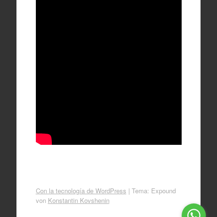
Con la tecnología de WordPress
|
Tema: Expound
von
Konstantin Kovshenin