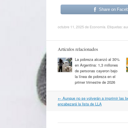
Share on Face
octubre 11, 2025
de
Economía
. Etiquetas:
au
Artículos relacionados
La pobreza alcanzó al 30%
en Argentina: 1,3 millones
de personas cayeron bajo
la línea de pobreza en el
primer trimestre de 2026
Navegación
←
Aunque no se volverán a imprimir las bol
por
encabezará la lista de LLA
artículos