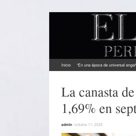
EL SINDICAL
Periodismo Inteligente
Ir
Inicio
“En una época de universal engaño
al
contenido
La canasta de
1,69% en sep
admin
/
octubre 11, 2025