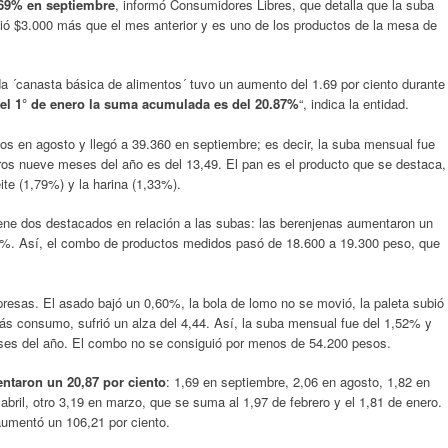
,69% en septiembre
, informó Consumidores Libres, que detalla que la suba
lió $3.000 más que el mes anterior y es uno de los productos de la mesa de
da ´canasta básica de alimentos´ tuvo un aumento del 1.69 por ciento durante
el 1° de enero la suma acumulada es del 20.87%
“, indica la entidad.
sos en agosto y llegó a 39.360 en septiembre; es decir, la suba mensual fue
ros nueve meses del año es del 13,49. El pan es el producto que se destaca,
te (1,79%) y la harina (1,33%).
iene dos destacados en relación a las subas: las berenjenas aumentaron un
0%. Así, el combo de productos medidos pasó de 18.600 a 19.300 peso, que
presas. El asado bajó un 0,60%, la bola de lomo no se movió, la paleta subió
ás consumo, sufrió un alza del 4,44. Así, la suba mensual fue del 1,52% y
ses del año. El combo no se consiguió por menos de 54.200 pesos.
ntaron un 20,87 por ciento
: 1,69 en septiembre, 2,06 en agosto, 1,82 en
 abril, otro 3,19 en marzo, que se suma al 1,97 de febrero y el 1,81 de enero.
aumentó un 106,21 por ciento.