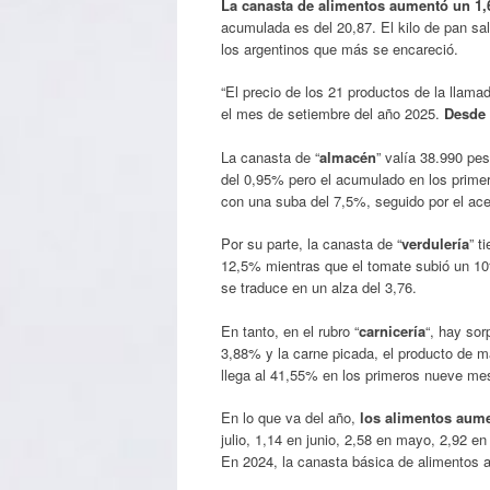
La canasta de alimentos aumentó un 1
acumulada es del 20,87. El kilo de pan sa
los argentinos que más se encareció.
“El precio de los 21 productos de la llama
el mes de setiembre del año 2025.
Desde 
La canasta de “
almacén
” valía 38.990 pe
del 0,95% pero el acumulado en los prime
con una suba del 7,5%, seguido por el acei
Por su parte, la canasta de “
verdulería
” t
12,5% mientras que el tomate subió un 1
se traduce en un alza del 3,76.
En tanto, en el rubro “
carnicería
“, hay sor
3,88% y la carne picada, el producto de m
llega al 41,55% en los primeros nueve me
En lo que va del año,
los alimentos aume
julio, 1,14 en junio, 2,58 en mayo, 2,92 en
En 2024, la canasta básica de alimentos 