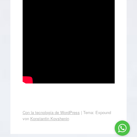
Con la tecnología de WordPress
|
Tema: Expound
von
Konstantin Kovshenin