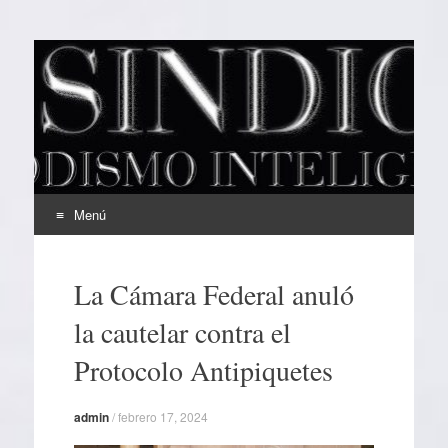
EL SINDICAL
Periodismo Inteligente
Menú
Ir
al
La Cámara Federal anuló
contenido
la cautelar contra el
Protocolo Antipiquetes
admin
/
febrero 17, 2024