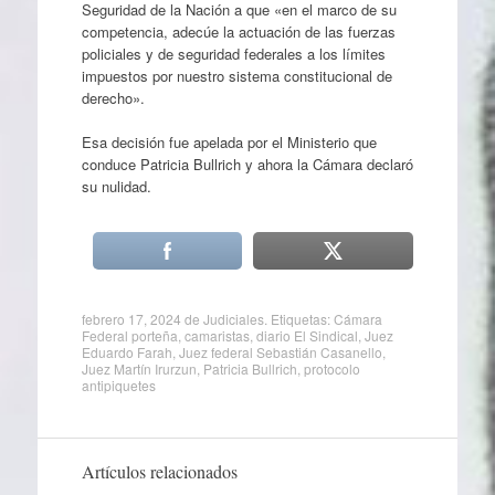
Seguridad de la Nación a que «en el marco de su
competencia, adecúe la actuación de las fuerzas
policiales y de seguridad federales a los límites
impuestos por nuestro sistema constitucional de
derecho».
Esa decisión fue apelada por el Ministerio que
conduce Patricia Bullrich y ahora la Cámara declaró
su nulidad.
febrero 17, 2024
de
Judiciales
. Etiquetas:
Cámara
Federal porteña
,
camaristas
,
diario El Sindical
,
Juez
Eduardo Farah
,
Juez federal Sebastián Casanello
,
Juez Martín Irurzun
,
Patricia Bullrich
,
protocolo
antipiquetes
Artículos relacionados