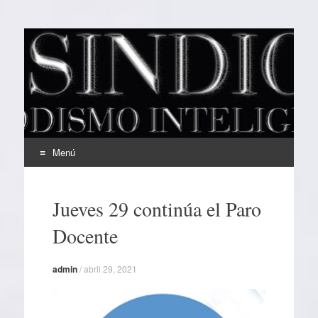
EL SINDICAL
Periodismo Inteligente
Menú
Ir
al
Jueves 29 continúa el Paro
contenido
Docente
admin
/
abril 29, 2021