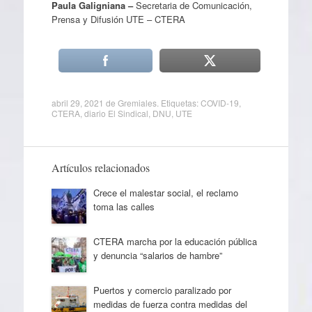
Paula Galigniana –
Secretaria de Comunicación,
Prensa y Difusión UTE – CTERA
abril 29, 2021
de
Gremiales
. Etiquetas:
COVID-19
,
CTERA
,
diario El Sindical
,
DNU
,
UTE
Artículos relacionados
Crece el malestar social, el reclamo
toma las calles
CTERA marcha por la educación pública
y denuncia “salarios de hambre”
Puertos y comercio paralizado por
medidas de fuerza contra medidas del