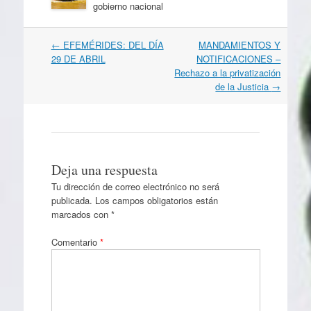
gobierno nacional
Navegación
←
EFEMÉRIDES: DEL DÍA
MANDAMIENTOS Y
por
29 DE ABRIL
NOTIFICACIONES –
artículos
Rechazo a la privatización
de la Justicia
→
Deja una respuesta
Tu dirección de correo electrónico no será
publicada.
Los campos obligatorios están
marcados con
*
Comentario
*