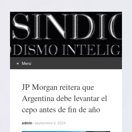
EL SINDICAL
Periodismo Inteligente
Menú
Ir
al
JP Morgan reitera que
contenido
Argentina debe levantar el
cepo antes de fin de año
admin
/
septiembre 6, 2024