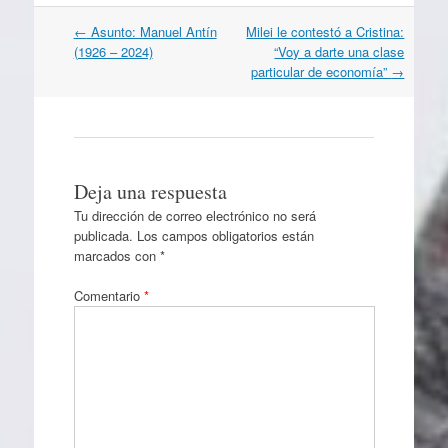
Navegación
←
Asunto: Manuel Antín
Milei le contestó a Cristina:
por
(1926 – 2024)
“Voy a darte una clase
artículos
particular de economía”
→
Deja una respuesta
Tu dirección de correo electrónico no será
publicada.
Los campos obligatorios están
marcados con
*
Comentario
*