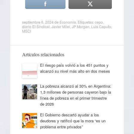
septiembre 6, 2024
de
Economía
. Etiquetas:
cepo
,
diario El Sindical
,
Javier Milei
,
JP Morgan
,
Luis Caputo
,
MSCI
Artículos relacionados
El riesgo país volvió a los 451 puntos y
alcanzó su nivel más alto en dos meses
La pobreza alcanzó al 30% en Argentina:
1,3 millones de personas cayeron bajo la
línea de pobreza en el primer trimestre
de 2026
El Gobierno descartó ayudar a los
deudores y ratificó que la mora “es un
problema entre privados”