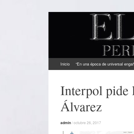
EL SINDICAL
Periodismo Inteligente
Ir
Inicio
“En una época de universal engaño
al
contenido
Interpol pide
Álvarez
admin
/
octubre 26, 2017