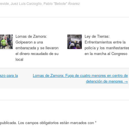
revide
,
Juez Luis Carzoglio
,
Pablo "Bebote" Álvarez
Lomas de Zamora:
Ley de Tierras:
Golpearon a una
Enfrentamientos entre la
embarazada y se llevaron
policía y los manifestante
el dinero recaudado de su
en la marcha al Congreso
local
azo para la
Lomas de Zamora: Fuga de cuatro menores en centro de
detención de menores
→
 publicada.
Los campos obligatorios están marcados con
*