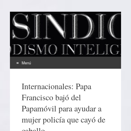
EL SINDICAL
Periodismo Inteligente
Menú
Ir
al
Internacionales: Papa
contenido
Francisco bajó del
Papamóvil para ayudar a
mujer policía que cayó de
caballo