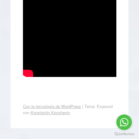
Con la tecnología de WordPress
|
Tema: Expound
von
Konstantin Kovshenin