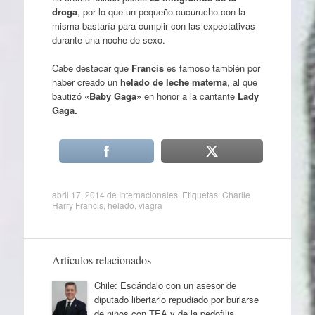
droga
, por lo que un pequeño cucurucho con la
misma bastaría para cumplir con las expectativas
durante una noche de sexo.
Cabe destacar que
Francis
es famoso también por
haber creado un
helado de leche materna
, al que
bautizó
«Baby Gaga»
en honor a la cantante
Lady
Gaga.
abril 17, 2014
de
Internacionales
. Etiquetas:
Charlie
Harry Francis
,
helado
,
viagra
Artículos relacionados
Chile: Escándalo con un asesor de
diputado libertario repudiado por burlarse
de niños con TEA y de la pedofilia