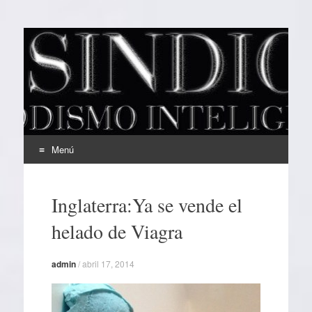
EL SINDICAL
Periodismo Inteligente
Menú
Ir
al
Inglaterra:Ya se vende el
contenido
helado de Viagra
admin
/
abril 17, 2014