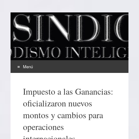
EL SINDICAL
Periodismo Inteligente
Menú
Ir
al
Impuesto a las Ganancias:
contenido
oficializaron nuevos
montos y cambios para
operaciones
internacionales