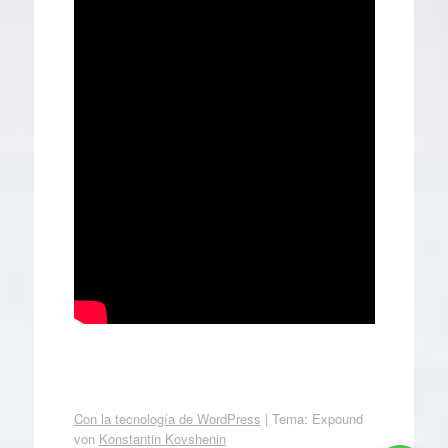
Con la tecnología de WordPress
|
Tema: Expound
von
Konstantin Kovshenin