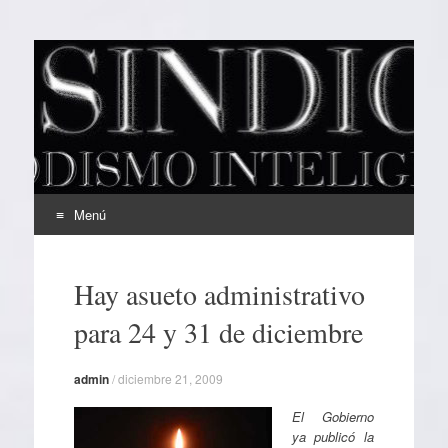
EL SINDICAL
Periodismo Inteligente
Menú
Ir
al
Hay asueto administrativo
contenido
para 24 y 31 de diciembre
admin
/
diciembre 21, 2009
El Gobierno
ya publicó la