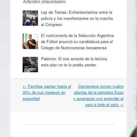
Artículos relacionados
Ley de Tierras: Enfrentamientos entre la
policía y los manifestantes en la marcha
al Congreso
El nutricionista de la Selección Argentina
de Fútbol anunció su candidatura para el
Colegio de Nutricionistas bonaerense
Palermo: Si sos amante de la lectura,
este plan no te lo podés perder.
Navegación
←
Familias gastan hasta el
Camioneros toman cuatro
por
30% de sus ingresos en
plantas de la petrolera Esso
artículos
seguridad
y amenazan con extender el
paro a todo el país
→