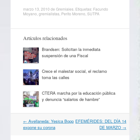
marzo 13, 2010
de
Gremiales
. Etiquetas:
Facundo
Moyano
,
gremialistas
,
Perito Moreno
,
SUTPA
Artículos relacionados
Brandsen: Solicitan la inmediata
suspensión de una Fiscal
Crece el malestar social, el reclamo
toma las calles
CTERA marcha por la educación pública
y denuncia “salarios de hambre”
Navegación
←
Avellaneda: Yesica Bopp
EFEMÉRIDES: DEL DÍA 14
por
expone su corona
DE MARZO
→
artículos