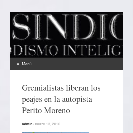
EL SINDICAL
Periodismo Inteligente
Menú
Ir
al
Gremialistas liberan los
contenido
peajes en la autopista
Perito Moreno
admin
/
marzo 13, 2010