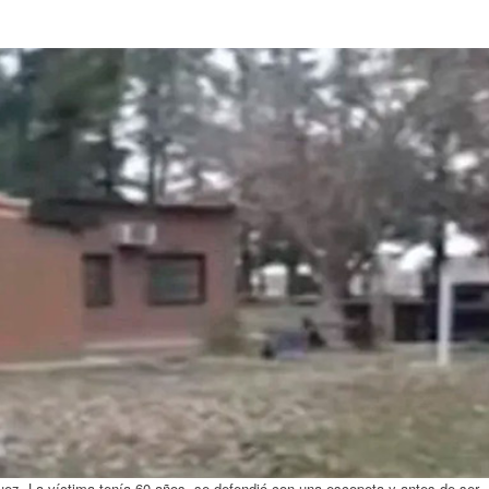
uez. La víctima tenía 60 años, se defendió con una escopeta y antes de ser