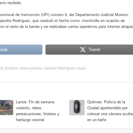
cto recibido.
uncional de Instrucción (UFI) número 9, del Departamento Judicial Moreno-
lejandra Rodríguez, que caratuló el hecho como «homicidio en ocasión de
 el resto de la banda y se realizaban varios operativos para intentar atrapar
book
Tweet
 El Sindical
,
falsos policías
,
General Rodríguez
,
mujer
Lanús: Fin de semana
Quilmes: Policía de la
violento, robos,
Ciudad aprehendido por
persecuciones, tiroteos y
colocar una cámara oculta
hartazgo vecinal
en un baño