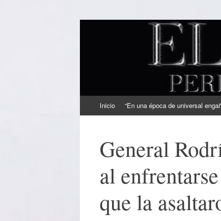
EL SINDICAL
Periodismo Inteligente
Ir
Inicio
“En una época de universal engaño
al
contenido
General Rodr
al enfrentarse
que la asaltar