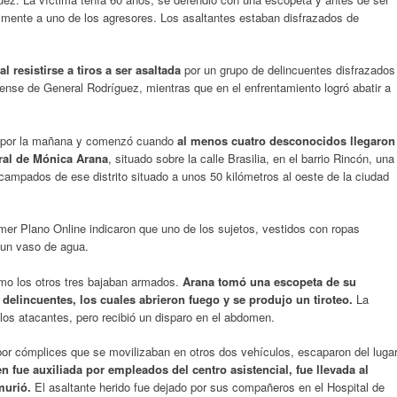
almente a uno de los agresores. Los asaltantes estaban disfrazados de
 resistirse a tiros a ser asaltada
por un grupo de delincuentes disfrazados
rense de General Rodríguez, mientras que en el enfrentamiento logró abatir a
es por la mañana y comenzó cuando
al menos cuatro desconocidos llegaron
ral de Mónica Arana
, situado sobre la calle Brasilia, en el barrio Rincón, una
ampados de ese distrito situado a unos 50 kilómetros al oeste de la ciudad
rimer Plano Online indicaron que uno de los sujetos, vestidos con ropas
ó un vaso de agua.
omo los otros tres bajaban armados.
Arana tomó una escopeta de su
 delincuentes, los cuales abrieron fuego y se produjo un tiroteo.
La
 los atacantes, pero recibió un disparo en el abdomen.
or cómplices que se movilizaban en otros dos vehículos, escaparon del luga
n fue auxiliada por empleados del centro asistencial, fue llevada al
murió.
El asaltante herido fue dejado por sus compañeros en el Hospital de