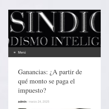
EL SINDICAL
Periodismo Inteligente
Menú
Ir
al
Ganancias: ¿A partir de
contenido
qué monto se paga el
impuesto?
admin
/
marzo 24, 2025