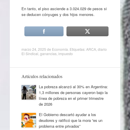
En tanto, el piso asciende a 3.024.029 de pesos si
se deducen cónyuges y dos hijos menores.
marzo 24, 2025
de
Economía
. Etiquetas:
ARCA
,
diario
El Sindical
,
ganancias
,
impuesto
Artículos relacionados
La pobreza alcanzó al 30% en Argentina:
1,3 millones de personas cayeron bajo la
línea de pobreza en el primer trimestre
de 2026
El Gobierno descartó ayudar a los
deudores y ratificó que la mora “es un
problema entre privados”