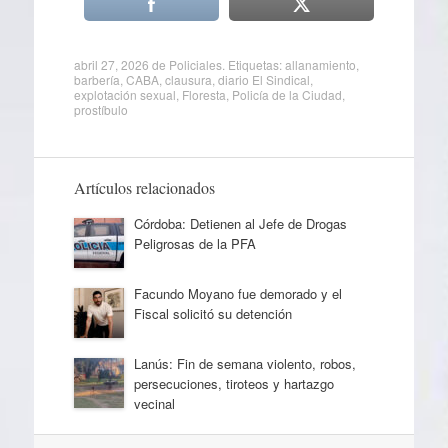
abril 27, 2026
de
Policiales
. Etiquetas:
allanamiento
,
barbería
,
CABA
,
clausura
,
diario El Sindical
,
explotación sexual
,
Floresta
,
Policía de la Ciudad
,
prostíbulo
Artículos relacionados
Córdoba: Detienen al Jefe de Drogas
Peligrosas de la PFA
Facundo Moyano fue demorado y el
Fiscal solicitó su detención
Lanús: Fin de semana violento, robos,
persecuciones, tiroteos y hartazgo
vecinal