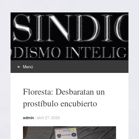
EL SINDICAL
Periodismo Inteligente
Menú
Ir
al
Floresta: Desbaratan un
contenido
prostíbulo encubierto
admin
/
abril 27, 2026