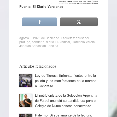
Fuente: El Diario Varelense
agosto 6, 2025
de
Sociedad
. Etiquetas:
abusador
prófugo
,
condena
,
diario El Sindical
,
Florencio Varela
,
Joaquín Sebastián Lencina
Artículos relacionados
Ley de Tierras: Enfrentamientos entre la
policía y los manifestantes en la marcha
al Congreso
El nutricionista de la Selección Argentina
de Fútbol anunció su candidatura para el
Colegio de Nutricionistas bonaerense
Palermo: Si sos amante de la lectura,