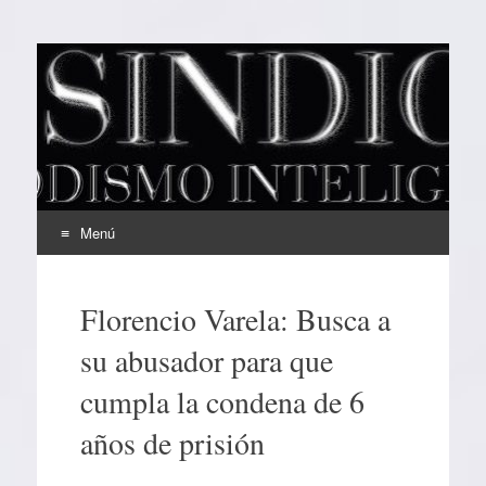
EL SINDICAL
Periodismo Inteligente
Menú
Ir
al
Florencio Varela: Busca a
contenido
su abusador para que
cumpla la condena de 6
años de prisión